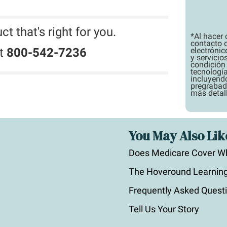
t that's right for you.
*Al hacer 
contacto 
t
800-542-7236
electróni
y servici
condición 
tecnologí
incluyend
pregrabad
más detal
You May Also Lik
Does Medicare Cover Wh
The Hoveround Learning
Frequently Asked Quest
Tell Us Your Story