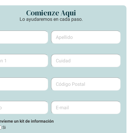
Comienze Aqui
Lo ayudaremos en cada paso.
nvíeme un kit de información
Si