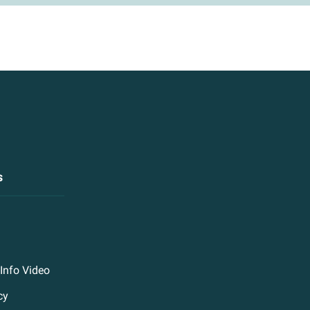
s
Info Video
cy